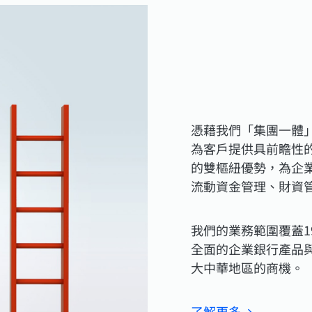
憑藉我們「集團一體
為客戶提供具前瞻性
的雙樞紐優勢，為企
流動資金管理、財資
我們的業務範圍覆蓋
全面的企業銀行產品
大中華地區的商機。
了解
更多