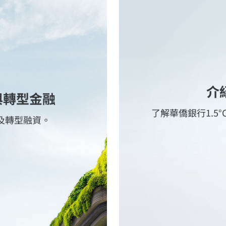
介
與轉型金融
了解華僑銀行1.5
及轉型融資。