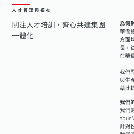
人才管理與福祉
關注人才培訓，齊心共建集團
為何
華僑
一體化
方面
長，
在華
我們
與生
藉此
我們
我們
You
針對
我們