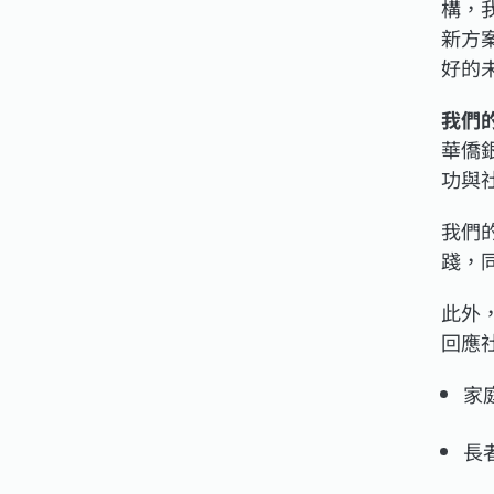
構，
新方
好的
我們
華僑
功與
我們
踐，
此外
回應社
家
長