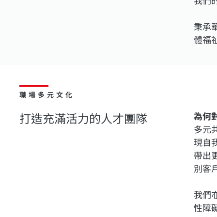
秉承
體福
職場多元文化
打造充滿活力的人才團隊
為何
多元
現自
帶出
別客
我們
性障