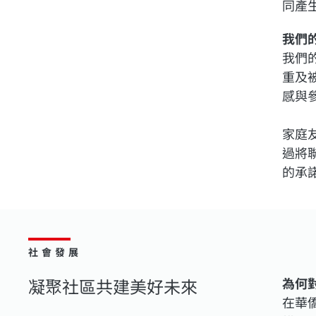
同產
我們
我們
重及
感與
家庭
過將
的承
社會發展
凝聚社區共建美好未來
為何
在華