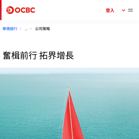
登入
華僑銀行
公司策略
奮楫前行 拓界增長