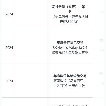
发行数量（常规）－第二
发行数量（常规）－第二
名
名
《大
《大
2024
2024
（大马债券主要经办人排
（大马债券主要经办人排
行榜奖2023）
行榜奖2023）
《财资》
《财资》
年度最佳绿色交易
年度最佳绿色交易
2024
2024
SK Nexilis Malaysia 2.1
SK Nexilis Malaysia 2.1
Infr
Infr
亿美元绿色定期银团贷款
亿美元绿色定期银团贷款
《财资》
《财资》
年度数位基础设施交易
年度数位基础设施交易
2024
2024
万国数据（马来西亚）
万国数据（马来西亚）
Infr
Infr
12.7亿令吉绿色贷款
12.7亿令吉绿色贷款