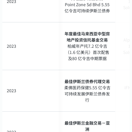
2023
2023
17
17
Point Zone Sd Bhd 5.55
Point Zone Sd Bhd 5.55
Solu
Solu
亿令吉可持续伊斯兰债券
亿令吉可持续伊斯兰债券
年度最佳马来西亚中型房
年度最佳马来西亚中型房
地产投资信托基金交易
地产投资信托基金交易
Alph
Alph
2023
2023
柏威年产托7.2 亿令吉
柏威年产托7.2 亿令吉
17
17
（1.6 亿美元）首次配售
（1.6 亿美元）首次配售
Solu
Solu
及80 亿令吉中期票据
及80 亿令吉中期票据
最佳伊斯兰债券代理交易
最佳伊斯兰债券代理交易
柔佛医药保健5.55 亿令吉
柔佛医药保健5.55 亿令吉
IFN 
IFN 
2023
2023
可持续发展伊斯兰债券发
可持续发展伊斯兰债券发
行
行
最佳伊斯兰金融交易－亚
最佳伊斯兰金融交易－亚
洲
洲
2023
2023