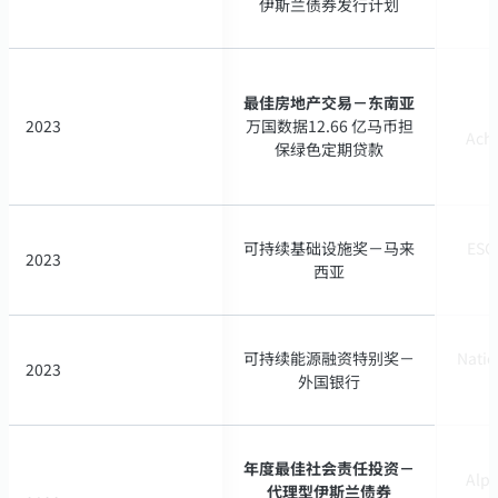
伊斯兰债券发行计划
伊斯兰债券发行计划
最佳房地产交易－东南亚
最佳房地产交易－东南亚
2023
2023
万国数据12.66 亿马币担
万国数据12.66 亿马币担
Ach
Ach
保绿色定期贷款
保绿色定期贷款
可持续基础设施奖－马来
可持续基础设施奖－马来
ESG
ESG
2023
2023
西亚
西亚
可持续能源融资特别奖－
可持续能源融资特别奖－
Natio
Natio
2023
2023
外国银行
外国银行
年度最佳社会责任投资－
年度最佳社会责任投资－
Alph
Alph
代理型伊斯兰债券
代理型伊斯兰债券