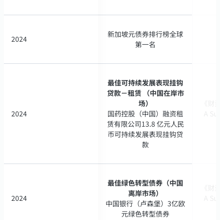
新加坡元债券排行榜全球
新加坡元债券排行榜全球
2024
2024
第一名
第一名
最佳可持续发展表现挂钩
最佳可持续发展表现挂钩
贷款－租赁 （中国在岸市
贷款－租赁 （中国在岸市
场）
场）
《财资》
《财资》
2024
2024
国药控股（中国）融资租
国药控股（中国）融资租
A Su
A Su
赁有限公司13.8 亿元人民
赁有限公司13.8 亿元人民
币可持续发展表现挂钩贷
币可持续发展表现挂钩贷
款
款
最佳绿色转型债券（中国
最佳绿色转型债券（中国
《财资》
《财资》
离岸市场）
离岸市场）
2024
2024
A Su
A Su
中国银行（卢森堡）3亿欧
中国银行（卢森堡）3亿欧
元绿色转型债券
元绿色转型债券