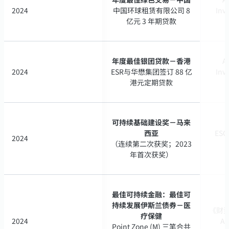
2024
2024
中国环球租赁有限公司 8
中国环球租赁有限公司 8
Inv
Inv
亿元 3 年期贷款
亿元 3 年期贷款
年度最佳银团贷款－香港
年度最佳银团贷款－香港
A
A
2024
2024
ESR与华懋集团签订 88 亿
ESR与华懋集团签订 88 亿
Inv
Inv
港元定期贷款
港元定期贷款
可持续基础建设奖－马来
可持续基础建设奖－马来
西亚
西亚
ESG
ESG
2024
2024
（连续第二次获奖；2023
（连续第二次获奖；2023
年首次获奖）
年首次获奖）
最佳可持续金融：最佳可
最佳可持续金融：最佳可
持续发展伊斯兰债券－医
持续发展伊斯兰债券－医
《财资》
《财资》
疗保健
疗保健
2024
2024
A 
A 
Point Zone (M) 三笔合共
Point Zone (M) 三笔合共