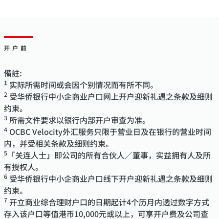
开户前
備註:
1
实际所需时间或会因个别情况而有所不同。
2
受华侨银行中小企商业户口网上开户迎新礼遇之条款及细则
约束。
3
所需文件要求以银行内部开户审查为准。
4
OCBC Velocity外汇服务只限于营业日及在银行的营业时间
内，并受相关条款及细则约束。
5
「关连人士」即公司的所有合伙人／董事，实益拥有人及所
有授权人。
6
受华侨银行中小企商业户口线下开户迎新礼遇之条款及细则
约束。
7
开立商业综合理财户口的日期起计4个历月内透过数字方式
存入该户口等值港币10,000元或以上，可享开户费及公司查