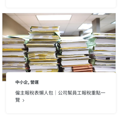
中小企, 營運
僱主報稅表懶人包｜公司幫員工報稅重點一
覽