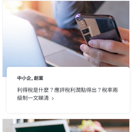
中小企, 創業
利得稅是什麼？應評稅利潤點得出？稅率兩
級制一文睇清