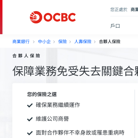
您正處於
商
戶口
商業銀行
中小企
保險
人壽保險
合夥人保險
合夥人保險
保障業務免受失去關鍵合
您的保險之選
確保業務繼續運作
維護公司商譽
面對合作夥伴不幸身故或罹患重病時