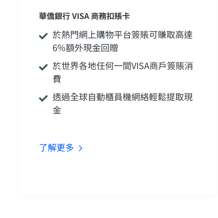
華僑銀行 VISA 商務扣賬卡
於熱門網上購物平台簽賬可賺取高達
6%額外現金回贈
於世界各地任何一間VISA商戶簽賬消
費
透過全球自動櫃員機網絡輕鬆提取現
金
了解更多