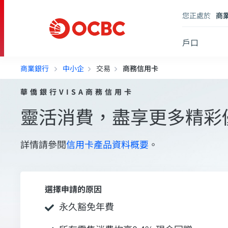
您正處於
商
戶口
商業銀行
中小企
交易
商務信用卡
華僑銀行VISA商務信用卡
靈活消費，盡享更多精彩
詳情請參閱
信用卡產品資料概要
。
選擇申請的原因
永久豁免年費