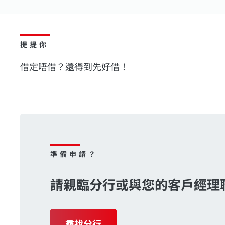
提提你
借定唔借？還得到先好借！
準備申請？
請親臨分行或與您的客戶經理
尋找分行