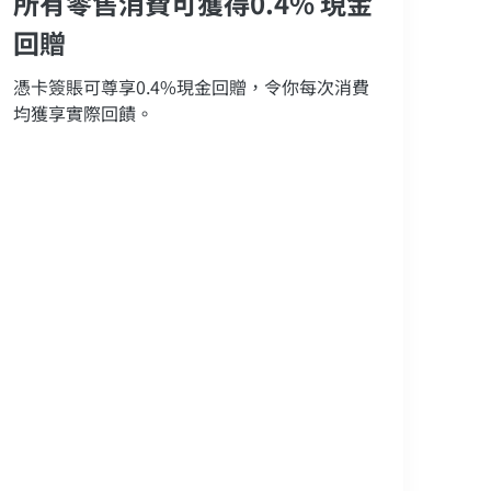
所有零售消費可獲得0.4% 現金
回贈
憑卡簽賬可尊享0.4%現金回贈，令你每次消費
均獲享實際回饋。