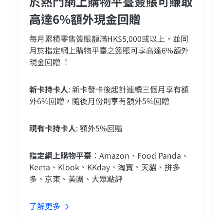
於熱門網上購物平臺簽賬可賺取
高達6%額外現金回贈
每月累積零售簽賬額滿HK$5,000或以上，並同
月於指定網上購物平臺之簽賬可享高達6%額外
現金回贈︕
新卡持卡人
: 新卡發卡後起計連續三個月享有額
外6%回贈，隨後月份則享有額外5%回贈
現有卡持卡人
: 額外5%回贈
指定網上購物平臺
︰Amazon、Food Panda、
Keeta、Klook、KKday、淘寶、天貓、拼多
多、京東、美團、大眾點評
了解更多