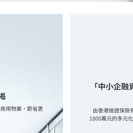
「中小企融
揭
工商用物業，節省更
由香港按證保險
1800萬元的多