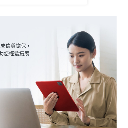
八成信貸擔保，
，助您輕鬆拓展