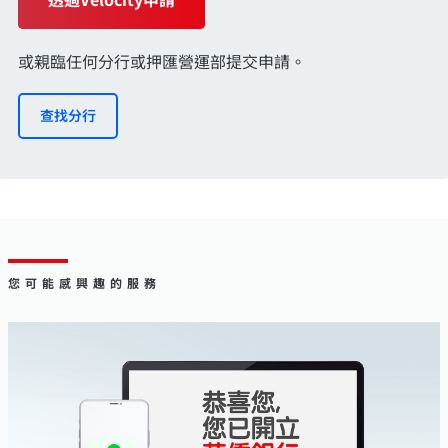
或親臨任何分行或押匯營運部提交申請。
查找分行
您可能感興趣的服務