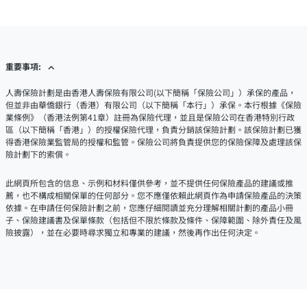
重要事項:
人壽保險計劃是由香港人壽保險有限公司(以下簡稱「保險公司」）承保的產品，
但並非由華僑銀行（香港）有限公司（以下簡稱「本行」）承保。本行根據《保險
業條例》（香港法例第41章）註冊為保險代理，並且是保險公司在香港特別行政
區（以下簡稱「香港」）的授權保險代理，負責分銷該保險計劃。該保險計劃已獲
得香港保險業監管局的授權和監管。保險公司將負責提供您的保險保障及處理該保
險計劃下的索償。
此網頁所包含的信息、示例和材料僅供參考，並不提供任何保險產品的建議或推
薦，也不構成相關保單的任何部分。您不應僅依賴此網頁作為申請保險產品的決策
依據。在申請任何保險計劃之前，您應仔細閱讀並充分理解相關計劃的產品小冊
子、保險建議書及保單條款（包括但不限於條款及條件、保障範圍、除外責任及風
險披露），並在必要時尋求獨立和專業的建議，然後再作出任何決定。