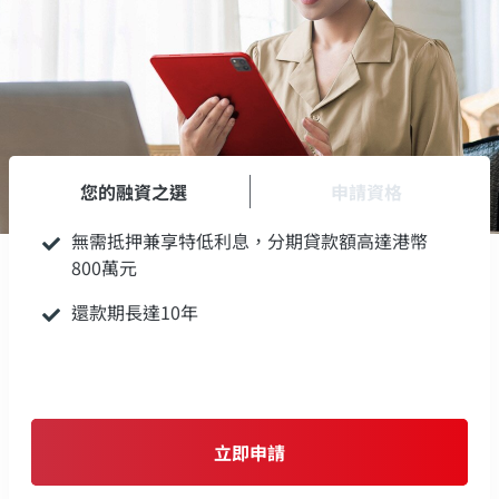
您的融資之選
申請資格
無需抵押兼享特低利息，分期貸款額高達港幣
800萬元
還款期長達10年
立即申請